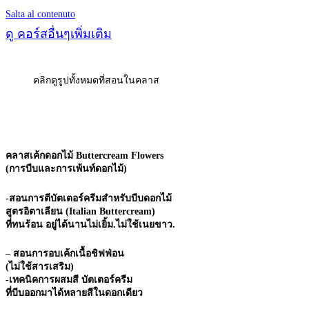
Salta al contenuto
ดู คอร์สอื่นๆเพิ่มเติม
คลิกดูรูปทั้งหมดที่สอนในคลาส
คลาสเค้กดอกไม้ Buttercream Flowers
(การบีบและการเพ้นท์ดอกไม้)
-สอนการตีบัตเตอร์ครีมสำหรับบีบดอกไม้
สูตรอิตาเลียน (Italian Buttercream)
ที่ทนร้อน อยู่ได้นานไม่เยิ้ม.ไม่ใช้เนยขาว.
– สอนการอบเค้กเนื้อชิฟฟ่อน
(ไม่ใช้สารเสริม)
-เทคนิคการผสมสี บัตเตอร์ครีม
ที่บีบออกมาได้หลายสีในดอกเดียว