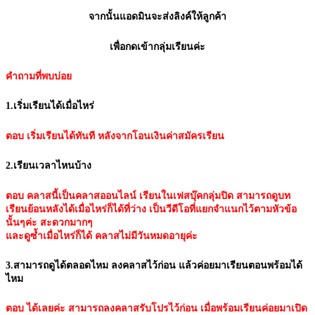
จากนั้นแอดมินจะส่งลิงค์ให้ลูกค้า
เพื่อกดเข้ากลุ่มเรียน
ค่ะ
คำถามที่พบบ่อย
1.เริ่มเรียนได้เมื่อไหร่
ตอบ เริ่มเรียนได้ทันที หลังจากโอนเงินค่าสมัครเรียน
2.เรียนเวลาไหนบ้าง
ตอบ คลาสนี้เป็นคลาสออนไลน์ เรียนในเฟสบุ๊คกลุ่มปิด สามารถดูบท
เรียนย้อนหลังได้เมื่อไหร่ก็ได้ที่ว่าง
เป็นวีดีโอที่แยกจำแนกไว้ตามหัวข้อ
นั้นๆค่ะ สะดวกมากๆ
และดูซ้ำเมื่อไหร่ก็ได้ คลาสไม่มีวันหมดอายุค่ะ
3.สามารถดูได้ตลอดไหม ลงคลาสไว้ก่อน แล้วค่อยมาเรียนตอนพร้อมได้
ไหม
ตอบ ได้เลยค่ะ สามารถลงคลาสรับโปรไว้ก่อน เมื่อพร้อมเรียนค่อยมาเปิด